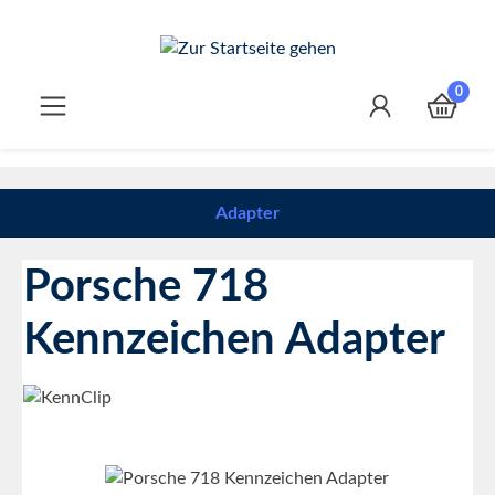
Zum Hauptinhalt springen
0
Adapter
Porsche 718
Kennzeichen Adapter
Bildergalerie überspringen