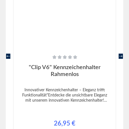
Durchschnittliche Bewertung von 0 von 5 Sternen
"Clip V6" Kennzeichenhalter
Rahmenlos
Innovativer Kennzeichenhalter – Eleganz trifft
Funktionalität"Entdecke die unsichtbare Eleganz
mit unserem innovativen Kennzeichenhalter!
Gefertigt in Deutschland, repräsentiert dieser
Kennzeichenhalter eine Kombination aus Qualität
und raffiniertem Design. Während der Halter selbst
sicher und stabil an deinem Fahrzeug befestigt
26,95 €
Regulärer Preis:
wird, bleibt dein Kennzeichen völlig frei von